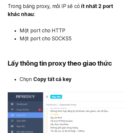
mất một IP đang chạy cực kỳ ổn
Trong bảng proxy, mỗi IP sẽ có
ít nhất 2 port
định chỉ vì… quên gia hạn.
khác nhau
:
Một port cho HTTP
Một port cho SOCKS5
Lấy thông tin proxy theo giao thức
Chọn
Copy tất cả key