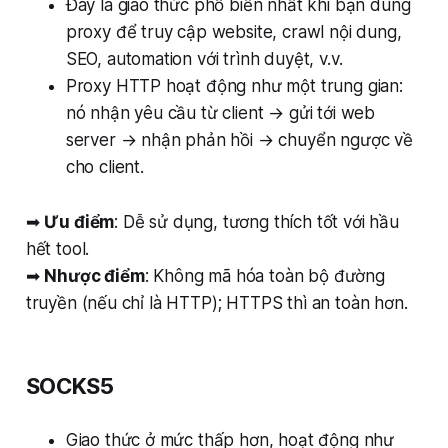
Đây là giao thức phổ biến nhất khi bạn dùng
proxy để truy cập website, crawl nội dung,
SEO, automation với trình duyệt, v.v.
Proxy HTTP hoạt động như một trung gian:
nó nhận yêu cầu từ client → gửi tới web
server → nhận phản hồi → chuyển ngược về
cho client.
➡
Ưu điểm
: Dễ sử dụng, tương thích tốt với hầu
hết tool.
➡
Nhược điểm
: Không mã hóa toàn bộ đường
truyền (nếu chỉ là HTTP); HTTPS thì an toàn hơn.
SOCKS5
Giao thức ở mức thấp hơn, hoạt động như