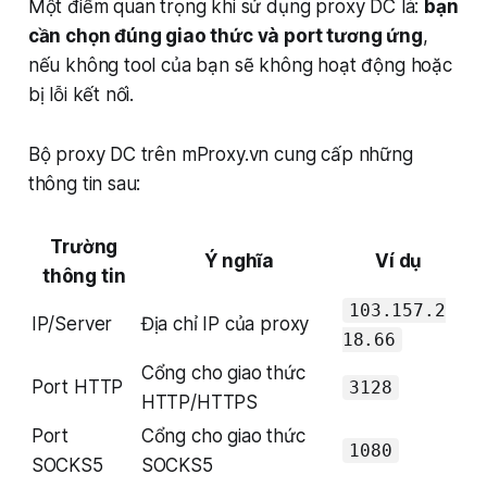
Một điểm quan trọng khi sử dụng proxy DC là:
bạn
cần chọn đúng giao thức và port tương ứng
,
nếu không tool của bạn sẽ không hoạt động hoặc
bị lỗi kết nối.
Bộ proxy DC trên mProxy.vn cung cấp những
thông tin sau:
Trường
Ý nghĩa
Ví dụ
thông tin
103.157.2
IP/Server
Địa chỉ IP của proxy
18.66
Cổng cho giao thức
Port HTTP
3128
HTTP/HTTPS
Port
Cổng cho giao thức
1080
SOCKS5
SOCKS5