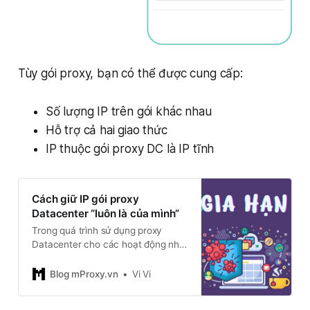
Tùy gói proxy, bạn có thể được cung cấp:
Số lượng IP trên gói khác nhau
Hỗ trợ cả hai giao thức
IP thuộc gói proxy DC là IP tĩnh
Cách giữ IP gói proxy
Datacenter “luôn là của mình”
Trong quá trình sử dụng proxy
Datacenter cho các hoạt động như
quản lý tài khoản, nuôi traffic,
automation hoặc crawling dữ liệu,
Blog mProxy.vn
Vi Vi
một trong những điều khiến nhiều
người tiếc nuối nhất chính là đánh