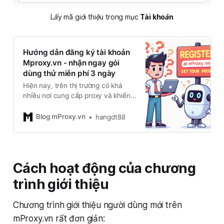
Lấy mã giới thiệu trong mục 
Tài khoản
Hướng dẫn đăng ký tài khoản
Mproxy.vn - nhận ngay gói
dùng thử miễn phí 3 ngày
Hiện nay, trên thị trường có khá
nhiều nơi cung cấp proxy và khiến
cho người mua lạc lối. Bạn sẽ lựa
chọn như thế nào khi cần dùng
Blog mProxy.vn
hangdt88
chúng? Làm sao để biết chất lượng,
uy tín hay độ bảo mật của proxy?
Hiểu được sự lo lắng của
Cách hoạt động của chương
trình giới thiệu
Chương trình giới thiệu người dùng mới trên
mProxy.vn rất đơn giản: