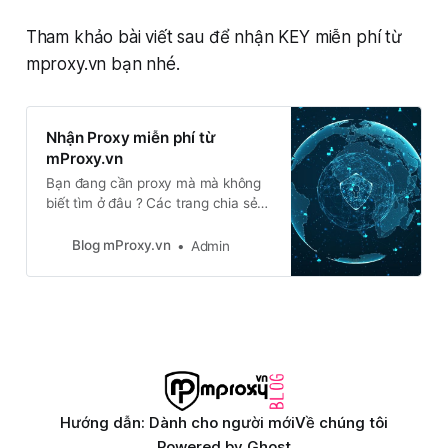
Tham khảo bài viết sau để nhận KEY miễn phí từ
mproxy.vn bạn nhé.
Nhận Proxy miễn phí từ
mProxy.vn
Bạn đang cần proxy mà mà không
biết tìm ở đâu ? Các trang chia sẻ
proxy hiện tại tốc độ chậm và kết
nối chập chờn, không ổn định ? Hãy
Blog mProxy.vn
Admin
bỏ ra 1 phút đọc bài hướng dẫn sau
của chúng tôi để nhận được proxy
miễn phí từ mproxy.vn bạn nhé
Hướng dẫn: Dành cho người mới
Về chúng tôi
Powered by
Ghost