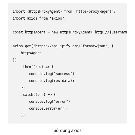
import {HttpsProxyAgent} from "https-proxy-agent";

import axios from "axios";

const httpsAgent = new HttpsProxyAgent('http://{username}:{K
axios.get("https://api.ipify.org/?format=json", {

    httpsAgent

})

    .then((res) => {

        console.log("success")

        console.log(res.data);

    })

    .catch((err) => {

        console.log("error")

        console.error(err);

Sử dụng axios