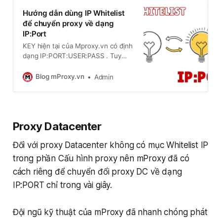
Hướng dẫn dùng IP Whitelist
để chuyển proxy về dạng
IP:Port
KEY hiện tại của Mproxy.vn có định
dạng IP:PORT:USER:PASS . Tuy
nhiên trên thị trường hiện nay, một
số tools không hỗ trợ USER:PASS
Blog mProxy.vn
Admin
hoặc bạn không muốn phải điền
thêm user/pass nữa. Hướng dẫn
sau đây của chúng tôi sẽ giúp bạn
làm điều đó
Proxy Datacenter
Đối với proxy Datacenter không có mục Whitelist IP
trong phần Cấu hình proxy nên mProxy đã có
cách riêng để chuyển đổi proxy DC về dạng
IP:PORT chỉ trong vài giây.
Đội ngũ kỹ thuật của mProxy đã nhanh chóng phát