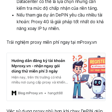
Datacenter có thể là lựa chọn nhưng cần
kiểm tra mức độ chấp nhận của nền tảng.
Nếu tham gia dự án DePIN yêu cầu nhiều tài
khoản: Proxy 4G là giải pháp tốt nhất do khả
năng xoay IP tự nhiên.
Trải nghiệm proxy miễn phí ngay tại mProxy.vn
Hướng dẫn đăng ký tài khoản
Mproxy.vn - nhận ngay gói
dùng thử miễn phí 3 ngày
Hiện nay, trên thị trường có khá
nhiều nơi cung cấp proxy và khiến
cho người mua lạc lối. Bạn sẽ lựa
chọn như thế nào khi cần dùng
Blog mProxy.vn
hangdt88
chúng? Làm sao để biết chất lượng,
uy tín hay độ bảo mật của proxy?
Hiểu được sự lo lắng của
Việc sử dụng proxy phù hợp khi chạy DePIN giúp