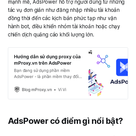
mạnh mẽ, AdsPower hỗ trợ người dùng từ những
tác vụ đơn giản như đăng nhập nhiều tài khoản
đồng thời đến các kịch bản phức tạp như vận
hành bot, điều khiển nhóm tài khoản hoặc chạy
chiến dịch quảng cáo khối lượng lớn.
Hướng dẫn sử dụng proxy của
mProxy.vn trên AdsPower
Bạn đang sử dụng phần mềm
AdsPower - là phần mềm thay đổi
thông tin trình duyệt, cho phép bạn
làm việc cùng lúc với nhiều tài
Blog mProxy.vn
Vi Vi
khoản trình duyệt với thông số khác
nhau. Kết hợp proxy từ mProxy.vn
các bạn sẽ vận hành công việc trở
nên dễ dàng và nhanh chóng.
AdsPower có điểm gì nổi bật?