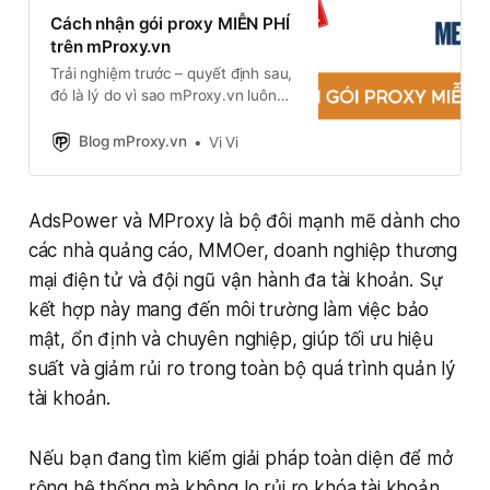
Cách nhận gói proxy MIỄN PHÍ
trên mProxy.vn
Trải nghiệm trước – quyết định sau,
đó là lý do vì sao mProxy.vn luôn
có chính sách tặng proxy miễn phí
cho người dùng mới. Vì sao mProxy
Blog mProxy.vn
Vi Vi
lại tặng proxy miễn phí? Đội ngũ
của kỹ thuật của mProxy đã từng
mua rất nhiều proxy để trải nghiệm
AdsPower và MProxy là bộ đôi mạnh mẽ dành cho
các nhà quảng cáo, MMOer, doanh nghiệp thương
mại điện tử và đội ngũ vận hành đa tài khoản. Sự
kết hợp này mang đến môi trường làm việc bảo
mật, ổn định và chuyên nghiệp, giúp tối ưu hiệu
suất và giảm rủi ro trong toàn bộ quá trình quản lý
tài khoản.
Nếu bạn đang tìm kiếm giải pháp toàn diện để mở
rộng hệ thống mà không lo rủi ro khóa tài khoản,