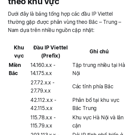
theo khu vực
Dưới đây là bảng tổng hợp các đầu IP Viettel
thường gặp được phân vùng theo Bắc – Trung –
Nam dựa trên nhiều nguồn cập nhật:
Khu
Đầu IP Viettel
Ghi chú
vực
(Prefix)
Miền
14.160.x.x -
Tập trung nhiều tại Hà
Bắc
14.175.x.x
Nội
27.72.x.x -
Các tỉnh phía Bắc
27.79.x.x
42.112.x.x -
Phân bổ tại khu vực
42.115.x.x
Bắc Trung
115.78.x.x -
Khu vực Hà Nội và lân
115.79.x.x
cận