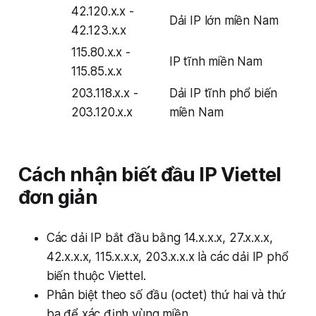
42.120.x.x -
Dải IP lớn miền Nam
42.123.x.x
115.80.x.x -
IP tĩnh miền Nam
115.85.x.x
203.118.x.x -
Dải IP tĩnh phổ biến
203.120.x.x
miền Nam
Cách nhận biết đầu IP Viettel
đơn giản
Các dải IP bắt đầu bằng 14.x.x.x, 27.x.x.x,
42.x.x.x, 115.x.x.x, 203.x.x.x là các dải IP phổ
biến thuộc Viettel.
Phân biệt theo số đầu (octet) thứ hai và thứ
ba để xác định vùng miền.