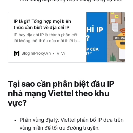
IP là gì? Tổng hợp mọi kiến
thức cần biết về địa chỉ IP
IP hay địa chỉ IP là thành phần cốt
lõi không thể thiếu của mỗi thiết bị
khi kết nối mạng. Tất cả các thiết
bị, từ máy Client tới máy chủ
Blog mProxy.vn
Vi Vi
Server đều sở hữu một địa chỉ IP
riêng. Vậy IP là gì? Có những loại
địa chỉ IP nào? Làm cách nào để
cấu hình địa chỉ IP?
Tại sao cần phân biệt đầu IP
nhà mạng Viettel theo khu
vực?
Phân vùng địa lý: Viettel phân bổ IP dựa trên
vùng miền để tối ưu đường truyền.