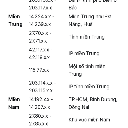
203.113.x.x -
Dải IP tĩnh phổ biến ở
203.117.x.x
Bắc
Miền
14.224.x.x -
Miền Trung như Đà
Trung
14.239.x.x
Nẵng, Huế
27.70.x.x -
Tỉnh miền Trung
27.71.x.x
42.117.x.x -
IP miền Trung
42.119.x.x
Một số tỉnh miền
115.77.x.x
Trung
203.114.x.x -
IP tĩnh miền Trung
203.115.x.x
Miền
14.192.x.x -
TP.HCM, Bình Dương,
Nam
14.207.x.x
Đồng Nai
27.80.x.x -
Khu vực miền Nam
27.85.x.x