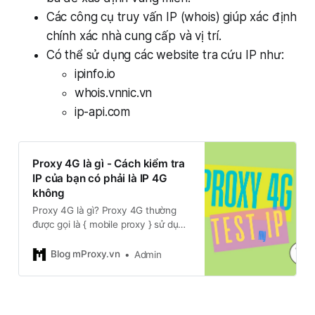
Các công cụ truy vấn IP (whois) giúp xác định
chính xác nhà cung cấp và vị trí.
Có thể sử dụng các website tra cứu IP như:
ipinfo.io
whois.vnnic.vn
ip-api.com
Proxy 4G là gì - Cách kiểm tra
IP của bạn có phải là IP 4G
không
Proxy 4G là gì? Proxy 4G thường
được gọi là { mobile proxy } sử dụng
đường truyền internet không dây
trên hạ tầng 3G, 4G và 5G của các
Blog mProxy.vn
Admin
nhà mạng viễn thông. Thông
thường sử dụng với 2 giao thức phổ
biến nhất là HTTP và SOCKS. Tốc
độ Proxy