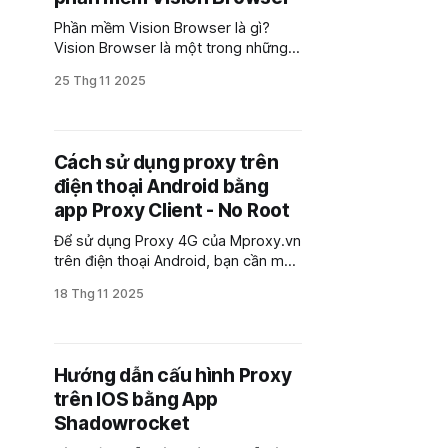
Phần mềm Vision Browser là gì?
Vision Browser là một trong những
phần mềm Antidetect Browser an
25 Thg 11 2025
toàn, hiệu quả, cho phép người dùng
tạo nhiều profile trình duyệt gắn với
proxy có IP riêng, có thông tin thiết
bị riêng biệt để tránh các hành động
Cách sử dụng proxy trên
trùng lặp bị
điện thoại Android bằng
app Proxy Client - No Root
Để sử dụng Proxy 4G của Mproxy.vn
trên điện thoại Android, bạn cần một
ứng dụng có khả năng chuyển
18 Thg 11 2025
hướng toàn bộ lưu lượng truy cập
của thiết bị hoặc ứng dụng cụ thể
qua proxy đó. Proxy Client - No
Root là một lựa chọn phổ biến.
Hướng dẫn cấu hình Proxy
Mproxy
trên IOS bằng App
Shadowrocket