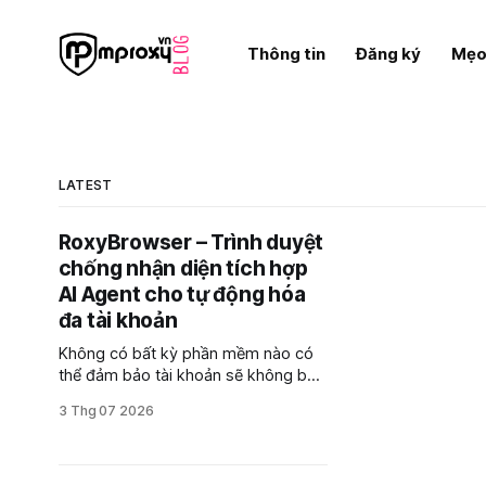
Thông tin
Đăng ký
Mẹo
LATEST
RoxyBrowser – Trình duyệt
chống nhận diện tích hợp
AI Agent cho tự động hóa
đa tài khoản
Không có bất kỳ phần mềm nào có
thể đảm bảo tài khoản sẽ không bao
giờ bị phát hiện hoặc khóa. Một trình
3 Thg 07 2026
duyệt Anti Detect giúp tạo ra môi
trường làm việc hợp lý kết hợp cùng
proxy phù hợp sẽ giảm khả năng rủi
ro trong việc vận hành.