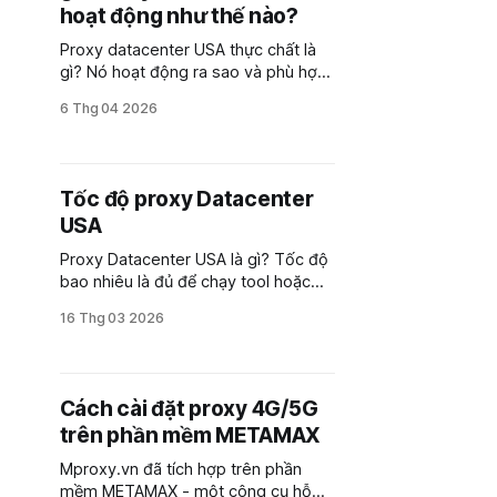
hoạt động như thế nào?
Proxy datacenter USA thực chất là
gì? Nó hoạt động ra sao và phù hợp
với những mục đích nào? Bài viết này
6 Thg 04 2026
sẽ giúp bạn hiểu rõ nhé
Tốc độ proxy Datacenter
USA
Proxy Datacenter USA là gì? Tốc độ
bao nhiêu là đủ để chạy tool hoặc
nuôi nick ổn định? Và khi chọn proxy
16 Thg 03 2026
cần chú ý điều gì? Bài viết này sẽ
giúp bạn hiểu rõ hơn trước khi sử
dụng.
Cách cài đặt proxy 4G/5G
trên phần mềm METAMAX
Mproxy.vn đã tích hợp trên phần
mềm METAMAX - một công cụ hỗ