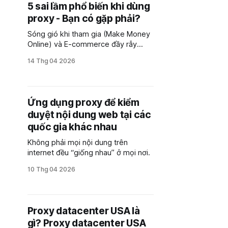
5 sai lầm phổ biến khi dùng
proxy - Bạn có gặp phải?
Sóng gió khi tham gia (Make Money
Online) và E-commerce đầy rẫy
những đợt "quét" tài khoản không
14 Thg 04 2026
nương tay từ các nền tảng. Proxy
giống như một chiếc "áo giáp" giúp
bạn ẩn mình và vận hành trơn tru.
Tuy nhiên, rất nhiều người dùng đang
Ứng dụng proxy để kiểm
tự cầm dao đằng lưỡi khi sử dụng
duyệt nội dung web tại các
Proxy sai cách.
quốc gia khác nhau
Không phải mọi nội dung trên
internet đều “giống nhau” ở mọi nơi.
10 Thg 04 2026
Proxy datacenter USA là
gì? Proxy datacenter USA