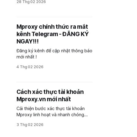
28 Thg 02 2026
trong bài viết dưới đây nhé
Mproxy chính thức ra mắt
kênh Telegram - ĐĂNG KÝ
NGAY!!!
Đăng ký kênh để cập nhật thông báo
mới nhất !
4 Thg 02 2026
Cách xác thực tài khoản
Mproxy.vn mới nhất
Cải thiện bước xác thực tài khoản
Mproxy linh hoạt và nhanh chóng
bằng các hình thức nhận mã quen
3 Thg 02 2026
thuộc, dễ dàng giúp khách hàng sử
dụng dịch vụ an toàn, tiện lợi.