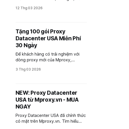
trợ quản lý số lượng lớn các tài
12 Thg 03 2026
khoản mạng xã hội, dễ dàng tối ưu
hiệu suất công việc. Bài viết dưới
đây, Mproxy hướng dẫn cấu hình
proxy xoay 4G/5G trên phần mềm
Tặng 100 gói Proxy
METAMAX đơn giản nhất.
Datacenter USA Miễn Phí
30 Ngày
Để khách hàng có trải nghiệm với
dòng proxy mới của Mproxy,
Mproxy gửi tặng tới 100 khách hàng
3 Thg 03 2026
gói Proxy Datacenter USA, IP tĩnh sử
dụng miễn phí trong 30 ngày.
NEW: Proxy Datacenter
USA từ Mproxy.vn - MUA
NGAY
Proxy Datacenter USA đã chính thức
có mặt trên Mproxy.vn. Tìm hiểu
thêm thông tin gói và những ưu đãi