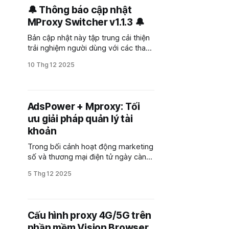
🔔 Thông báo cập nhật
MProxy Switcher v1.1.3 🔔
Bản cập nhật này tập trung cải thiện
trải nghiệm người dùng với các thay
đổi quan trọng
10 Thg 12 2025
AdsPower + Mproxy: Tối
ưu giải pháp quản lý tài
khoản
Trong bối cảnh hoạt động marketing
số và thương mại điện tử ngày càng
cạnh tranh, nhu cầu quản lý nhiều tài
5 Thg 12 2025
khoản một cách an toàn, hiệu quả
trở thành yếu tố then chốt đối với cá
nhân và doanh nghiệp. AdsPower –
phần mềm quản lý dấu vân tay
Cấu hình proxy 4G/5G trên
phần mềm Vision Browser