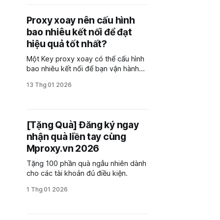
Proxy xoay nên cấu hình
bao nhiêu kết nối để đạt
hiệu quả tốt nhất?
Một Key proxy xoay có thể cấu hình
bao nhiêu kết nối để bạn vận hành
công việc trơn chu? Có những quy
13 Thg 01 2026
trình cần kết nối 1 - 1. có công việc
có thể sử dụng 1 -3, 1-5 có thể là 1-
10,...tại sao?
[Tặng Quà] Đăng ký ngay
nhận quà liền tay cùng
Mproxy.vn 2026
Tặng 100 phần quà ngẫu nhiên dành
cho các tài khoản đủ điều kiện.
1 Thg 01 2026