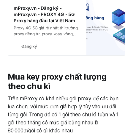
mProxy.vn - Đăng ký -
mProxy.vn - PROXY 4G - 5G
Proxy hàng đầu tại Việt Nam
Proxy 4G 5G giá rẻ nhất thị trường,
proxy riêng tư, proxy xoay vòng,
proxy sim Viettel, proxy sim
vinaphone, proxy sim wintel proxy
Đăng ký
sim local, proxy sim 4g, proxy sim
mobifone, dùng thử miễn phí 3
ngày
Mua key proxy chất lượng
theo chu kì
Trên mProxy có khá nhiều gói proxy để các bạn
lựa chọn, với mức đơn giá hợp lý tùy vào ưu đãi
từng gói. Trong đó có 1 gói theo chu kì tuần và 1
gói theo tháng có mức giá bằng nhau là
80.000đ/gói có gì khác nhau