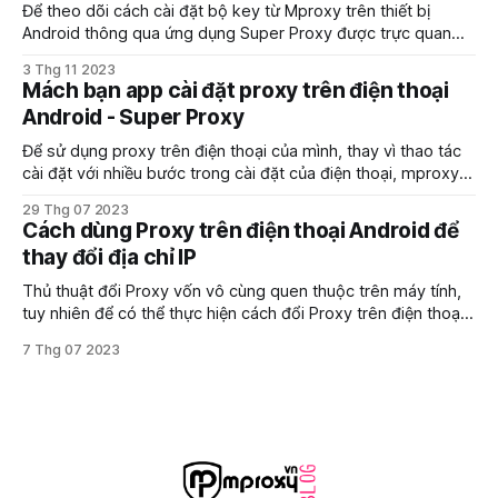
Để theo dõi cách cài đặt bộ key từ Mproxy trên thiết bị
Android thông qua ứng dụng Super Proxy được trực quan
hơn, các bạn có thể theo dõi video dưới đây được thực hiện
3 Thg 11 2023
bởi mproxy nhé
Mách bạn app cài đặt proxy trên điện thoại
Android - Super Proxy
Để sử dụng proxy trên điện thoại của mình, thay vì thao tác
cài đặt với nhiều bước trong cài đặt của điện thoại, mproxy
sẽ giới thiệu đến các bạn app cài đặt proxy trên điện thoại
29 Thg 07 2023
với hệ điều hành android dễ dàng và nhanh chóng.
Cách dùng Proxy trên điện thoại Android để
thay đổi địa chỉ IP
Thủ thuật đổi Proxy vốn vô cùng quen thuộc trên máy tính,
tuy nhiên để có thể thực hiện cách đổi Proxy trên điện thoại
Android người dùng sẽ cần phải thực hiện và cần những gì?
7 Thg 07 2023