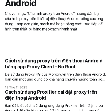
Android
Chuyên mục “Cấu hình proxy trên Android” hướng dẫn bạn
cấu hình proxy trên thiết bị điện thoại Android bằng các ứng
dụng - app đơn giản, mạnh mẽ hoặc bằng cách trực tiếp cấu
hình trên thiết bị bằng mẹo/cách nhanh nhất
Cách sử dụng proxy trên điện thoại Android
bằng app Proxy Client - No Root
Để sử dụng Proxy 4G của Mproxy.vn trên điện thoại Android,
bạn cần một ứng dụng có khả năng chuyển hướng toàn bộ
lưu lượng truy cập của thiết bị hoặc ứng dụng cụ thể qua
18 Thg 11 2025
proxy đó. Proxy Client - No Root là một lựa chọn phổ biến.
Cách sử dụng Proxifier cài đặt proxy trên
Mproxy
điện thoại Android
Bạn đã biết cách sử dụng ứng dụng Proxifier trên điện thoại
Android để cấu hình proxy 4G từ mproxy.vn, hãy theo dõi