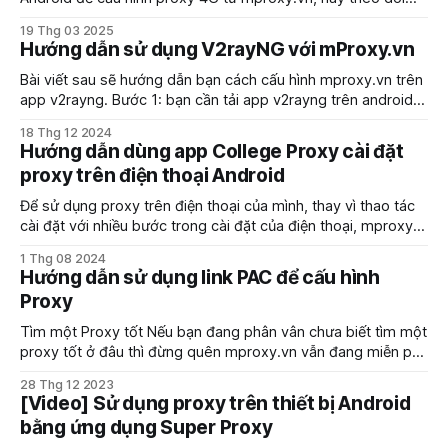
bài viết này để thao tác sử dụng nhanh chóng nhé.
19 Thg 03 2025
Hướng dẫn sử dụng V2rayNG với mProxy.vn
Bài viết sau sẽ hướng dẫn bạn cách cấu hình mproxy.vn trên
app v2rayng. Bước 1: bạn cần tải app v2rayng trên android
như sau Bước 2: sau khi hoàn tất tải app, bạn mở app lên và
18 Thg 12 2024
nhấn vào biểu tượng dấu + (add config) Bước 3: Bạn chọn
Hướng dẫn dùng app College Proxy cài đặt
proxy trên điện thoại Android
Để sử dụng proxy trên điện thoại của mình, thay vì thao tác
cài đặt với nhiều bước trong cài đặt của điện thoại, mproxy
sẽ giới thiệu đến các bạn app cài đặt proxy trên điện thoại
1 Thg 08 2024
với hệ điều hành android dễ dàng và nhanh chóng.
Hướng dẫn sử dụng link PAC để cấu hình
Proxy
Tìm một Proxy tốt Nếu bạn đang phân vân chưa biết tìm một
proxy tốt ở đâu thì đừng quên mproxy.vn vẫn đang miễn phí
dùng thử 3 ngày. Proxy của mproxy.vn được phát từ các sim
28 Thg 12 2023
4G của 3 nhà mạng lớn Việt Nam, dải IP rộng
[Video] Sử dụng proxy trên thiết bị Android
bằng ứng dụng Super Proxy