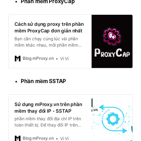
Phần mềm ProxyCap
Cách sử dụng proxy trên phần
mềm ProxyCap đơn giản nhất
Bạn cần chạy cùng lúc vài phần
mềm khác nhau, mỗi phần mềm
cần một IP riêng biệt, nhưng lại chỉ
có một chiếc laptop? Nếu dùng
Blog mProxy.vn
Vi Vi
VPN thì cả hệ thống đổi IP, còn
dùng proxy qua trình duyệt thì
chẳng giúp ích gì. Đó chính là lúc
Phần mềm SSTAP
bạn
Sử dụng mProxy.vn trên phần
mềm thay đổi IP - SSTAP
phần mềm thay đổi địa chỉ IP trên
toàn thiết bị. Để thay đổi IP trên
toàn bộ kết nối máy tính các bạn
có thể sử dụng một số những phần
Blog mProxy.vn
Vi Vi