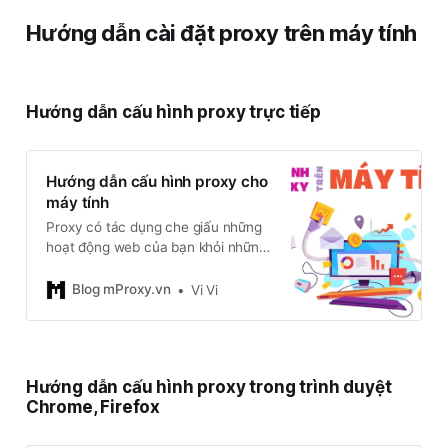
Hướng dẫn cài đặt proxy trên máy tính
Hướng dẫn cấu hình proxy trực tiếp
Hướng dẫn cấu hình proxy cho
máy tính
Proxy có tác dụng che giấu những
hoạt động web của bạn khỏi những
con mắt tò mò. Khi bạn bị trặn bởi
một website nào đó, dựa vào các
Blog mProxy.vn
Vi Vi
cài đặt Proxy, bạn có thể tạo cho
mình một chiếc “mặt nạ IP” và bạn
có thể truy cập
Hướng dẫn cấu hình proxy trong trình duyệt
Chrome, Firefox