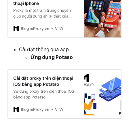
thoại Iphone
Proxy là một trạm trung chuyển
giúp người dùng ẩn IP thật của
mình trong lúc truy cập web. Ngoài
việc ẩn IP, Proxy còn phổ biến việc
Blog mProxy.vn
Vi Vi
thay đổi IP xoay vòng phù hợp cho
các nhà bán Online, người làm
Youtuber, Game thủ, người kinh
Cài đặt thông qua app
doanh, marketing nuôi tài khoản
Facebook v.v…
Ứng dụng Potaso
Cài đặt proxy trên điện thoại
IOS bằng app Potatso
Sử dụng proxy trên điện thoại IOS
bằng app Potatso
Blog mProxy.vn
Vi Vi