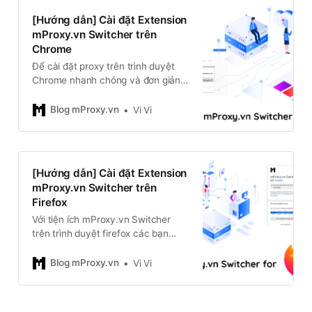
[Hướng dẫn] Cài đặt Extension
mProxy.vn Switcher trên
Chrome
Để cài đặt proxy trên trình duyệt
Chrome nhanh chóng và đơn giản
mà không cần thao tác cài đặt
trong hệ thống máy tính. mProxy sẽ
Blog mProxy.vn
Vi Vi
hướng dẫn các bạn sử dụng proxy
trên trình duyệt web Chrome bằng
tiện ích mProxy.vn Switcher.
[Hướng dẫn] Cài đặt Extension
mProxy.vn Switcher trên
Firefox
Với tiện ích mProxy.vn Switcher
trên trình duyệt firefox các bạn
cũng có thể dễ dàng cài đặt proxy
nhanh chóng và chính xác. Bạn đã
Blog mProxy.vn
Vi Vi
có bộ Key từ mProxy.vn chúng ta
sẽ tiến hành cấu hình proxy trên
trình duyệt firefox nhé.