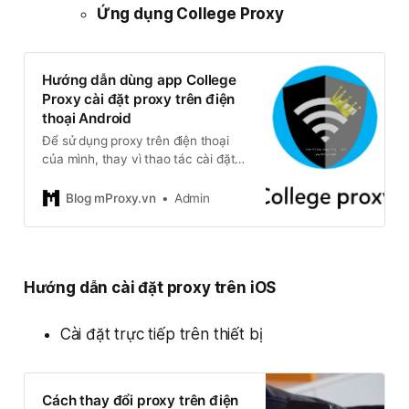
Ứng dụng College Proxy
Hướng dẫn dùng app College
Proxy cài đặt proxy trên điện
thoại Android
Để sử dụng proxy trên điện thoại
của mình, thay vì thao tác cài đặt
với nhiều bước trong cài đặt của
điện thoại, mproxy sẽ giới thiệu đến
Blog mProxy.vn
Admin
các bạn app cài đặt proxy trên điện
thoại với hệ điều hành android dễ
dàng và nhanh chóng.
Hướng dẫn cài đặt proxy trên iOS
Cài đặt trực tiếp trên thiết bị
Cách thay đổi proxy trên điện