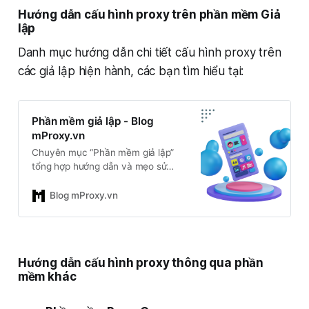
thay đổi fingerprint, tách biệt IP và
Hướng dẫn cấu hình proxy trên phần mềm Giả
danh tính người dùng, thì việc thiết
lập
lập proxy đúng cách là yếu tố
quyết định hiệu quả và độ an toàn.
Danh mục hướng dẫn chi tiết cấu hình proxy trên
Tất cả bài viết đều kèm minh họa
các giả lập hiện hành, các bạn tìm hiểu tại:
thao tác rõ ràng, phù hợp cả với
người mới bắt đầu.
Phần mềm giả lập - Blog
mProxy.vn
Chuyên mục “Phần mềm giả lập”
tổng hợp hướng dẫn và mẹo sử
dụng proxy trong các phần mềm
giả lập như LDPlayer, Nox,
Blog mProxy.vn
BlueStacks, MEMU… giúp bạn nuôi
tài khoản, chạy automation hoặc
test app trên nhiều thiết bị ảo mà
vẫn đảm bảo tách biệt IP, danh
Hướng dẫn cấu hình proxy thông qua phần
tính. Nội dung phù hợp với người
mềm khác
làm MMO, marketing, lập trình viên
hoặc tester cần môi trường giả lập
ổn định, dễ kiểm soát.