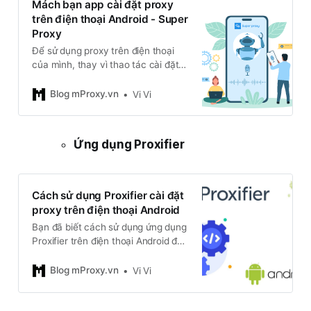
Mách bạn app cài đặt proxy
trên điện thoại Android - Super
Proxy
Để sử dụng proxy trên điện thoại
của mình, thay vì thao tác cài đặt
với nhiều bước trong cài đặt của
điện thoại, mproxy sẽ giới thiệu đến
Blog mProxy.vn
Vi Vi
các bạn app cài đặt proxy trên điện
thoại với hệ điều hành android dễ
dàng và nhanh chóng.
Ứng dụng Proxifier
Cách sử dụng Proxifier cài đặt
proxy trên điện thoại Android
Bạn đã biết cách sử dụng ứng dụng
Proxifier trên điện thoại Android để
cấu hình proxy 4G từ mproxy.vn,
hãy theo dõi bài viết này để thao
Blog mProxy.vn
Vi Vi
tác sử dụng nhanh chóng nhé.