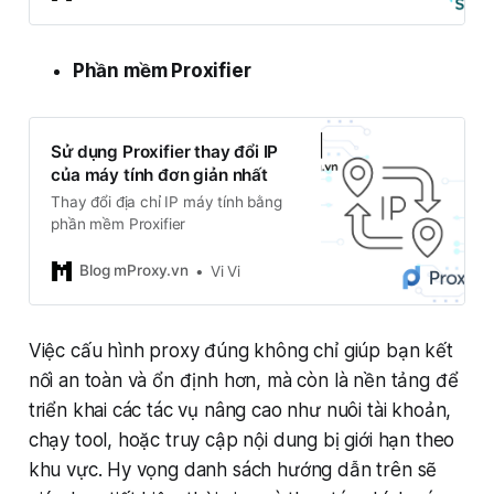
mềm hỗ trợ tích hợp các bộ proxy
từ nhà cung cấp để có thể thay đổi
IP của thiết bị phục vụ cho các
Phần mềm Proxifier
công việc riêng của mình.
Sử dụng Proxifier thay đổi IP
của máy tính đơn giản nhất
Thay đổi địa chỉ IP máy tính bằng
phần mềm Proxifier
Blog mProxy.vn
Vi Vi
Việc cấu hình proxy đúng không chỉ giúp bạn kết
nối an toàn và ổn định hơn, mà còn là nền tảng để
triển khai các tác vụ nâng cao như nuôi tài khoản,
chạy tool, hoặc truy cập nội dung bị giới hạn theo
khu vực. Hy vọng danh sách hướng dẫn trên sẽ